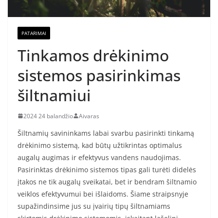
PATARIMAI
Tinkamos drėkinimo
sistemos pasirinkimas
šiltnamiui
2024 24 balandžio
Aivaras
Šiltnamių savininkams labai svarbu pasirinkti tinkamą
drėkinimo sistemą, kad būtų užtikrintas optimalus
augalų augimas ir efektyvus vandens naudojimas.
Pasirinktas drėkinimo sistemos tipas gali turėti didelės
įtakos ne tik augalų sveikatai, bet ir bendram šiltnamio
veiklos efektyvumui bei išlaidoms. Šiame straipsnyje
supažindinsime jus su įvairių tipų šiltnamiams