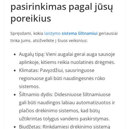
pasirinkimas pagal jūsų
poreikius
Spręsdami, kokia
laistymo
sistema šiltnamiui
geriausiai
tinka Jums, atsižvelkite į šiuos veiksnius:
Augalų tipą: Vieni augalai gerai auga sausoje
aplinkoje, kitiems reikia nuolatinės drėgmės.
Klimatas: Pavyzdžiui, sausringuose
regionuose gali būti naudingesnės rūko
sistemos.
Šiltnamio dydis: Didesniuose šiltnamiuose
gali būti naudingos labiau automatizuotos ir
plačios drėkinimo sistemos, kad būtų
užtikrintas tolygus vandens paskirstymas.
Biudžetas: Rinkdamiesi drėkinimo sistemą