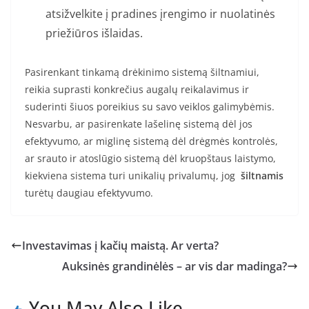
atsižvelkite į pradines įrengimo ir nuolatinės
priežiūros išlaidas.
Pasirenkant tinkamą drėkinimo sistemą šiltnamiui,
reikia suprasti konkrečius augalų reikalavimus ir
suderinti šiuos poreikius su savo veiklos galimybėmis.
Nesvarbu, ar pasirenkate lašelinę sistemą dėl jos
efektyvumo, ar miglinę sistemą dėl drėgmės kontrolės,
ar srauto ir atoslūgio sistemą dėl kruopštaus laistymo,
kiekviena sistema turi unikalių privalumų, jog
šiltnamis
turėtų daugiau efektyvumo.
Investavimas į kačių maistą. Ar verta?
Auksinės grandinėlės – ar vis dar madinga?
You May Also Like