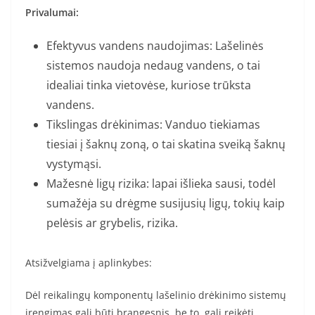
Privalumai:
Efektyvus vandens naudojimas: Lašelinės
sistemos naudoja nedaug vandens, o tai
idealiai tinka vietovėse, kuriose trūksta
vandens.
Tikslingas drėkinimas: Vanduo tiekiamas
tiesiai į šaknų zoną, o tai skatina sveiką šaknų
vystymąsi.
Mažesnė ligų rizika: lapai išlieka sausi, todėl
sumažėja su drėgme susijusių ligų, tokių kaip
pelėsis ar grybelis, rizika.
Atsižvelgiama į aplinkybes:
Dėl reikalingų komponentų lašelinio drėkinimo sistemų
įrengimas gali būti brangesnis, be to, gali reikėti