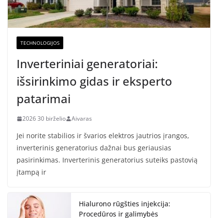
TECHNOLOGIJOS
Inverteriniai generatoriai:
išsirinkimo gidas ir eksperto
patarimai
2026 30 birželio
Aivaras
Jei norite stabilios ir švarios elektros jautrios įrangos,
inverterinis generatorius dažnai bus geriausias
pasirinkimas. Inverterinis generatorius suteiks pastovią
įtampą ir
Hialurono rūgšties injekcija:
Procedūros ir galimybės