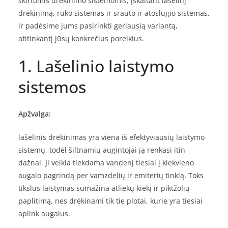
skirtomis drėkinimo sistemomis, įskaitant lašelinį
drėkinimą, rūko sistemas ir srauto ir atoslūgio sistemas,
ir padėsime jums pasirinkti geriausią variantą,
atitinkantį jūsų konkrečius poreikius.
1. Lašelinio laistymo
sistemos
Apžvalga:
lašelinis drėkinimas yra viena iš efektyviausių laistymo
sistemų, todėl šiltnamių augintojai ją renkasi itin
dažnai. Ji veikia tiekdama vandenį tiesiai į kiekvieno
augalo pagrindą per vamzdelių ir emiterių tinklą. Toks
tikslus laistymas sumažina atliekų kiekį ir piktžolių
paplitimą, nes drėkinami tik tie plotai, kurie yra tiesiai
aplink augalus.