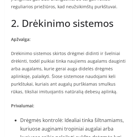
reguliarios priežiūros, kad neužsikimštų purkštuvai.
2. Drėkinimo sistemos
Apžvalga:
Drėkinimo sistemos skirtos drėgmei didinti ir švelniai
drėkinti, todėl puikiai tinka naujiems augalams dauginti
arba augalams, kurie gerai auga didelės drėgmės
aplinkoje, palaikyti. Šiose sistemose naudojami keli
purkštukai, kuriais ant augalų purškiamas smulkus
rūkas, tiksliai imituojantis natūralią debesų aplinką.
Privalumai:
Drėgmės kontrolė: Idealiai tinka šiltnamiams,
kuriuose auginami tropiniai augalai arba