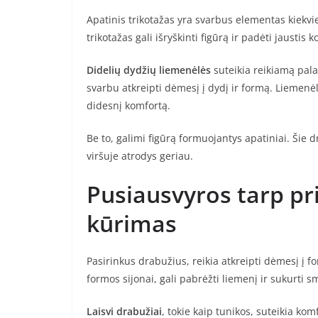
Apatinis trikotažas yra svarbus elementas kiek
trikotažas gali išryškinti figūrą ir padėti jaustis k
Didelių dydžių liemenėlės
suteikia reikiamą pala
svarbu atkreipti dėmesį į dydį ir formą. Liemenėl
didesnį komfortą.
Be to, galimi figūrą formuojantys apatiniai. Šie 
viršuje atrodys geriau.
Pusiausvyros tarp pri
kūrimas
Pasirinkus drabužius, reikia atkreipti dėmesį į f
formos sijonai, gali pabrėžti liemenį ir sukurti sm
Laisvi drabužiai
, tokie kaip tunikos, suteikia ko