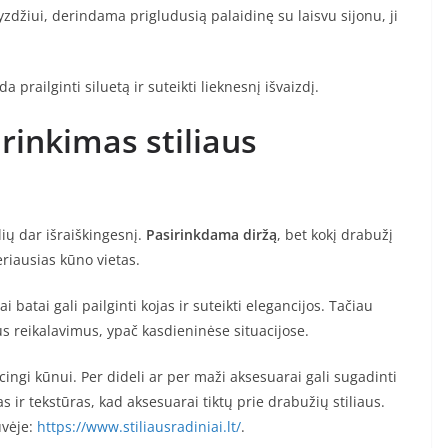
zdžiui, derindama prigludusią palaidinę su laisvu sijonu, ji
 prailginti siluetą ir suteikti lieknesnį išvaizdį.
rinkimas stiliaus
lių dar išraiškingesnį.
Pasirinkdama diržą
, bet kokį drabužį
eriausias kūno vietas.
 batai gali pailginti kojas ir suteikti elegancijos. Tačiau
iaus reikalavimus, ypač kasdieninėse situacijose.
ingi kūnui. Per dideli ar per maži aksesuarai gali sugadinti
s ir tekstūras, kad aksesuarai tiktų prie drabužių stiliaus.
uvėje:
https://www.stiliausradiniai.lt/
.