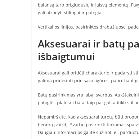
balansą tarp prigludusių ir laisvų elementų. Pavy
gali atrodyti stilingai ir patogiai.
Vertikalios linijos, pasirinktos drabužiuose, padeda
Aksesuarai ir batų pa
išbaigtumui
Aksesuarai gali pridėti charakterio ir padaryti sti
galima priderinti prie savo figūros, pabrėžiant g
Batų pasirinkimas yra labai svarbus. Aukštakulniai
patogūs, platesni batai taip pat gali atitikti stil
Nepamirškite, kad aksesuarai turėtų būti proporc
bendrą įvaizdį. Svarbu pasirinkti tinkamas spalva
Daugiau informacijos galite sužinoti el. parduot