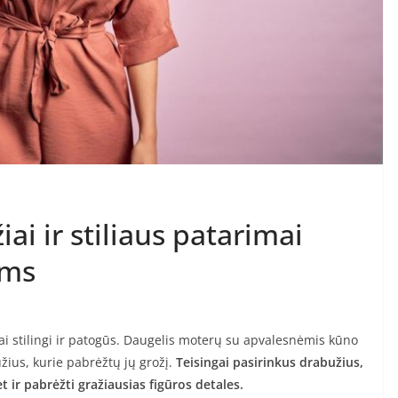
ai ir stiliaus patarimai
ims
gai stilingi ir patogūs. Daugelis moterų su apvalesnėmis kūno
žius, kurie pabrėžtų jų grožį.
Teisingai pasirinkus drabužius,
t ir pabrėžti gražiausias figūros detales.