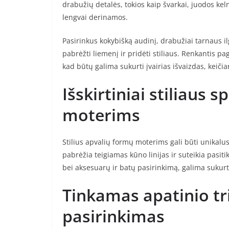
drabužių detalės, tokios kaip švarkai, juodos keln
lengvai derinamos.
Pasirinkus kokybišką audinį, drabužiai tarnaus ilg
pabrėžti liemenį ir pridėti stiliaus. Renkantis pa
kad būtų galima sukurti įvairias išvaizdas, keičian
Išskirtiniai stiliaus
moterims
Stilius apvalių formų moterims gali būti unikalu
pabrėžia teigiamas kūno linijas ir suteikia pasiti
bei aksesuarų ir batų pasirinkimą, galima sukurti 
Tinkamas apatinio tri
pasirinkimas