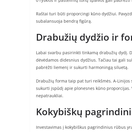
o ryškios ir pastelinių tonų spalvos gali pabrėžti 
Raštai turi būti proporcingi kūno dydžiui. Pavyzdž
subalansuoja bendrą figūrą.
Drabužių dydžio ir f
Labai svarbu pasirinkti tinkamą drabužių dydį.
dėvėdamos didesnius dydžius. Tačiau tai gali suk
pabrėžti liemenį ir sukurti harmoningą siluetą.
Drabužių forma taip pat turi reikšmės. A-Linijos 
sukurti įspūdį apie plonesnes kūno proporcijas. V
nepatraukliai.
Kokybiškų pagrindini
Investavimas į kokybiškus pagrindinius rūbus yra