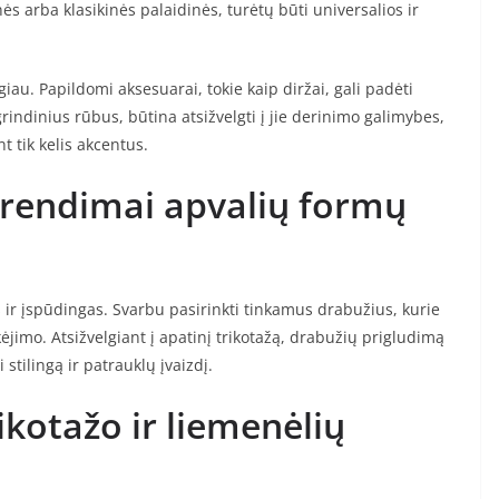
ės arba klasikinės palaidinės, turėtų būti universalios ir
iau. Papildomi aksesuarai, tokie kaip diržai, gali padėti
grindinius rūbus, būtina atsižvelgti į jie derinimo galimybes,
t tik kelis akcentus.
 sprendimai apvalių formų
s ir įspūdingas. Svarbu pasirinkti tinkamus drabužius, kurie
kėjimo. Atsižvelgiant į apatinį trikotažą, drabužių prigludimą
stilingą ir patrauklų įvaizdį.
kotažo ir liemenėlių