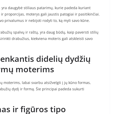
i, yra daugybė stiliaus patarimų, kurie padeda kuriant
r proporcijas, moterys gali jaustis patogiai ir pasitikinčiai.
avo privalumus ir nebijoti rodyti to, ką myli savo kūne.
abužių spalvų ir raštų, yra daug būdų, kaip paversti stilių
rinkti drabužius, kiekviena moteris gali atskleisti savo
renkantis didelių dydžių
ormų moterims
 moterims, labai svarbu atsižvelgti į jų kūno formas,
abužių dydį ir formą. Šie principai padeda sukurti
s ir figūros tipo