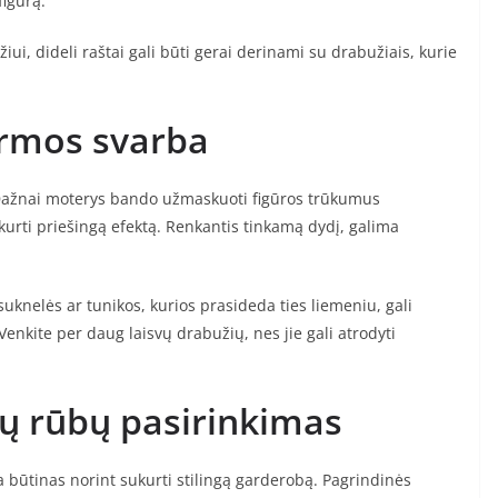
figūrą.
iui, dideli raštai gali būti gerai derinami su drabužiais, kurie
ormos svarba
 Dažnai moterys bando užmaskuoti figūros trūkumus
urti priešingą efektą. Renkantis tinkamą dydį, galima
suknelės ar tunikos, kurios prasideda ties liemeniu, gali
enkite per daug laisvų drabužių, nes jie gali atrodyti
ų rūbų pasirinkimas
 būtinas norint sukurti stilingą garderobą. Pagrindinės