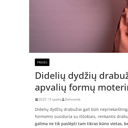
PREKĖS
Didelių dydžių drabuži
apvalių formų moter
2025 13 spalio
Deimante
Didelių dydžių drabužiai gali būti nepriekaištin
formomis susiduria su iššūkiais, renkantis drabu
galima ne tik paslėpti tam tikras kūno vietas, be