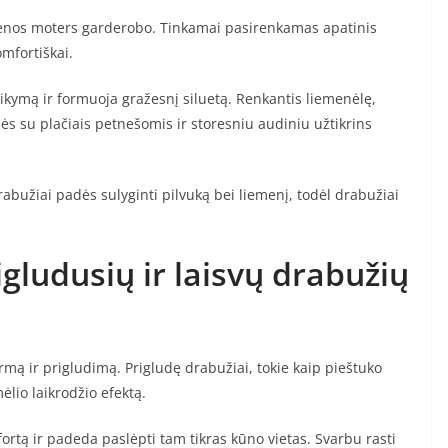
vienos moters garderobo. Tinkamai pasirenkamas apatinis
omfortiškai.
ikymą ir formuoja gražesnį siluetą. Renkantis liemenėlę,
ės su plačiais petnešomis ir storesniu audiniu užtikrins
drabužiai padės sulyginti pilvuką bei liemenį, todėl drabužiai
gludusių ir laisvų drabužių
ormą ir prigludimą. Prigludę drabužiai, tokie kaip pieštuko
ėlio laikrodžio efektą.
mfortą ir padeda paslėpti tam tikras kūno vietas. Svarbu rasti