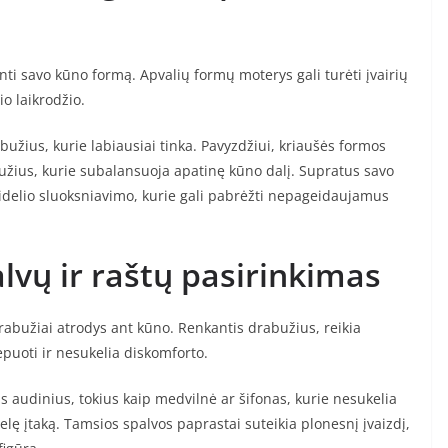
nti savo kūno formą. Apvalių formų moterys gali turėti įvairių
io laikrodžio.
abužius, kurie labiausiai tinka. Pavyzdžiui, kriaušės formos
bužius, kurie subalansuoja apatinę kūno dalį. Supratus savo
didelio sluoksniavimo, kurie gali pabrėžti nepageidaujamus
lvų ir raštų pasirinkimas
p drabužiai atrodys ant kūno. Renkantis drabužius, reikia
ėpuoti ir nesukelia diskomforto.
us audinius, tokius kaip medvilnė ar šifonas, kurie nesukelia
elę įtaką. Tamsios spalvos paprastai suteikia plonesnį įvaizdį,