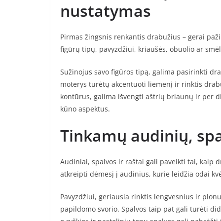
nustatymas
Pirmas žingsnis renkantis drabužius – gerai paži
figūrų tipų, pavyzdžiui, kriaušės, obuolio ar smėl
Sužinojus savo figūros tipą, galima pasirinkti dr
moterys turėtų akcentuoti liemenį ir rinktis dra
kontūrus, galima išvengti aštrių briaunų ir per 
kūno aspektus.
Tinkamų audinių, spa
Audiniai, spalvos ir raštai gali paveikti tai, kai
atkreipti dėmesį į audinius, kurie leidžia odai kv
Pavyzdžiui, geriausia rinktis lengvesnius ir plon
papildomo svorio. Spalvos taip pat gali turėti did