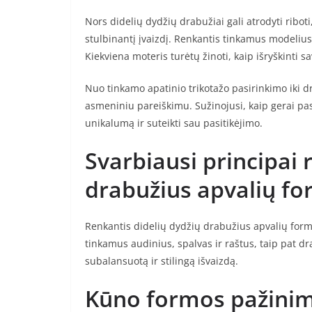
Nors didelių dydžių drabužiai gali atrodyti ribot
stulbinantį įvaizdį. Renkantis tinkamus modelius i
Kiekviena moteris turėtų žinoti, kaip išryškinti s
Nuo tinkamo apatinio trikotažo pasirinkimo iki dr
asmeniniu pareiškimu. Sužinojusi, kaip gerai pasi
unikalumą ir suteikti sau pasitikėjimo.
Svarbiausi principai 
drabužius apvalių f
Renkantis didelių dydžių drabužius apvalių formų
tinkamus audinius, spalvas ir raštus, taip pat dr
subalansuotą ir stilingą išvaizdą.
Kūno formos pažinima