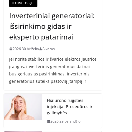
TECHNOLOGIJOS
Inverteriniai generatoriai:
išsirinkimo gidas ir
eksperto patarimai
2026 30 birželio
Aivaras
Jei norite stabilios ir švarios elektros jautrios
įrangos, inverterinis generatorius dažnai
bus geriausias pasirinkimas. Inverterinis
generatorius suteiks pastovią įtampą ir
Hialurono rūgšties
injekcija: Procedūros ir
galimybės
2026 29 balandžio