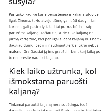
sušyla?
Pasitaiko, kad kai kurie persistengia ir kaljaną šildo per
ilgai. Žinoma, tokiu atveju dūmų gali būti daug ir kai
kuriems gali pasirodyti, kad tai puikus būdas, kaip
paruoštas kaljaną. Tačiau tie, kurie rūko kaljaną ne
pirmą kartą žino, kad per ilgai šildant kaljaną bus ne tik
daugiau dūmų, bet ir jį naudojant gerklei tikrai nebus
malonu. Greičiausiai ją ims graužti ir bent kurį laiką po
to nenorėsite naudoti kaljano.
Kiek laiko užtrunka, kol
išmokstama paruošti
kaljaną?
Tinkamai paruošti kaljaną nėra sudėtinga, todėl
daugeliui pavyksta tai padaryti iš pirmo karto. Net jeigu