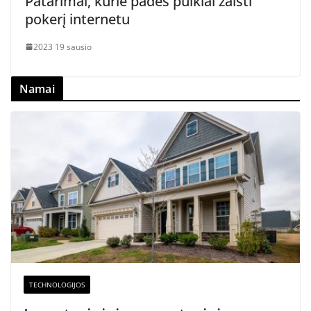
Patarimai, kurie padės puikiai žaisti
pokerį internetu
2023 19 sausio
Namai
TECHNOLOGIJOS