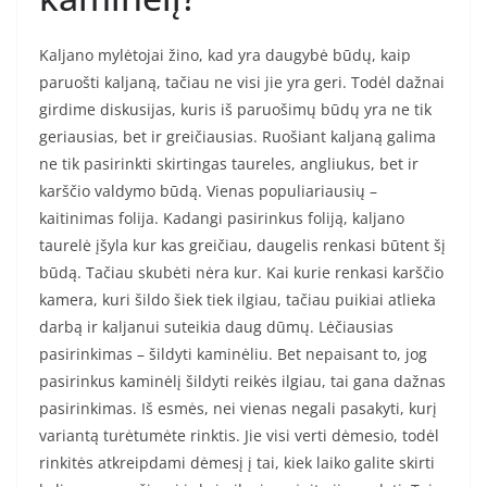
Kaljano mylėtojai žino, kad yra daugybė būdų, kaip
paruošti kaljaną, tačiau ne visi jie yra geri. Todėl dažnai
girdime diskusijas, kuris iš paruošimų būdų yra ne tik
geriausias, bet ir greičiausias. Ruošiant kaljaną galima
ne tik pasirinkti skirtingas taureles, angliukus, bet ir
karščio valdymo būdą. Vienas populiariausių –
kaitinimas folija. Kadangi pasirinkus foliją, kaljano
taurelė įšyla kur kas greičiau, daugelis renkasi būtent šį
būdą. Tačiau skubėti nėra kur. Kai kurie renkasi karščio
kamera, kuri šildo šiek tiek ilgiau, tačiau puikiai atlieka
darbą ir kaljanui suteikia daug dūmų. Lėčiausias
pasirinkimas – šildyti kaminėliu. Bet nepaisant to, jog
pasirinkus kaminėlį šildyti reikės ilgiau, tai gana dažnas
pasirinkimas. Iš esmės, nei vienas negali pasakyti, kurį
variantą turėtumėte rinktis. Jie visi verti dėmesio, todėl
rinkitės atkreipdami dėmesį į tai, kiek laiko galite skirti