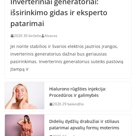
Inverteriniai generatoriai:
išsirinkimo gidas ir eksperto
patarimai
2026 30 birželio
Aivaras
Jei norite stabilios ir švarios elektros jautrios įrangos,
inverterinis generatorius dažnai bus geriausias
pasirinkimas. Inverterinis generatorius suteiks pastovią
įtampą ir
Hialurono rūgšties injekcija:
Procedūros ir galimybės
2026 29 balandžio
Didelių dydžių drabužiai ir stiliaus
patarimai apvalių formų moterims