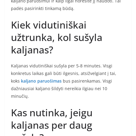
kaljano paruošimui ir kaip ilgai norėsite jį naudoti. Tai
padės pasirinkti tinkamą būdą.
Kiek vidutiniškai
užtrunka, kol sušyla
kaljanas?
Kaljanas vidutiniškai sušyla per 5-8 minutes. Visgi
konkretus laikas gali būti ilgesnis, atsižvelgiant į tai,
koks
kaljano paruošimas
bus pasirenkamas. Visgi
dažniausiai kaljano šildyti nereikia ilgiau nei 10
minučių.
Kas nutinka, jeigu
kaljanas per daug